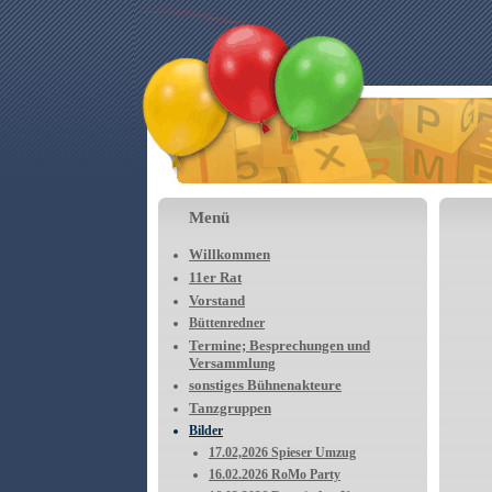
Menü
Willkommen
11er Rat
Vorstand
Büttenredner
Termine; Besprechungen und
Versammlung
sonstiges Bühnenakteure
Tanzgruppen
Bilder
17.02,2026 Spieser Umzug
16.02.2026 RoMo Party