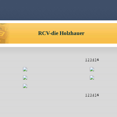
RCV-die Holzhauer
1
2
3
4
5
6
1
2
3
4
5
6