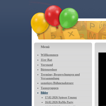
Menü
Willkommen
11er Rat
Vorstand
Büttenredner
Termine; Besprechungen und
Versammlung
sonstiges Bühnenakteure
Tanzgruppen
Bilder
17.02,2026 Spieser Umzug
16.02.2026 RoMo Party