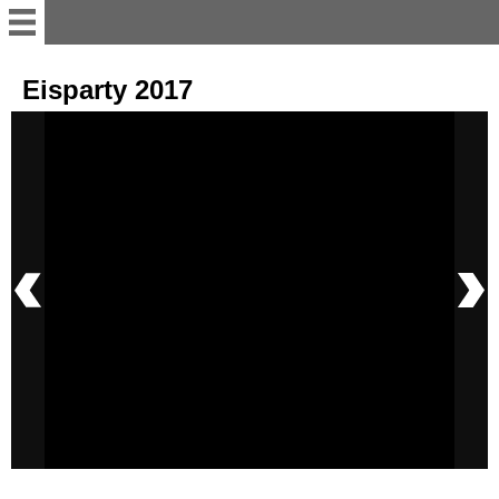
Willkommen
Eisparty 2017
11er Rat
Vorstand
Büttenredner
Termine; Besprechungen und
Versammlung
sonstiges Bühnenakteure
Tanzgruppen