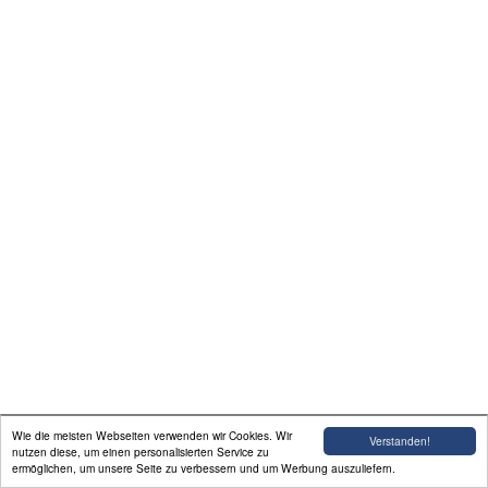
Bilder
Rentrischer Hexen
Ausflug mit den Kids
Kontakt
Impressum
Datenschutz
Wie die meisten Webseiten verwenden wir Cookies. Wir
Verstanden!
nutzen diese, um einen personalisierten Service zu
ermöglichen, um unsere Seite zu verbessern und um Werbung auszuliefern.