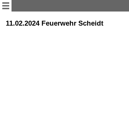
Willkommen
11.02.2024 Feuerwehr Scheidt
11er Rat
Vorstand
Büttenredner
Termine; Besprechungen und
Versammlung
sonstiges Bühnenakteure
Tanzgruppen