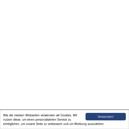
Bilder
Rentrischer Hexen
Ausflug mit den Kids
Kontakt
Impressum
Datenschutz
Wie die meisten Webseiten verwenden wir Cookies. Wir
Verstanden!
nutzen diese, um einen personalisierten Service zu
ermöglichen, um unsere Seite zu verbessern und um Werbung auszuliefern.