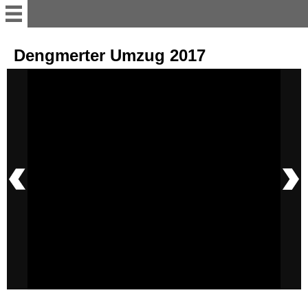
Willkommen
Dengmerter Umzug 2017
11er Rat
Vorstand
Büttenredner
Termine; Besprechungen und
Versammlung
sonstiges Bühnenakteure
Tanzgruppen