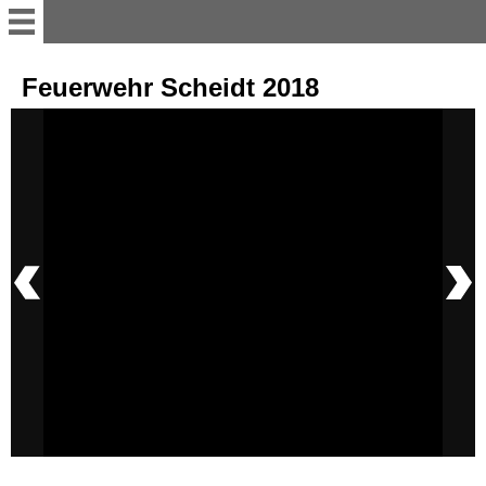
Willkommen
Feuerwehr Scheidt 2018
11er Rat
Vorstand
Büttenredner
Termine; Besprechungen und
Versammlung
sonstiges Bühnenakteure
Tanzgruppen