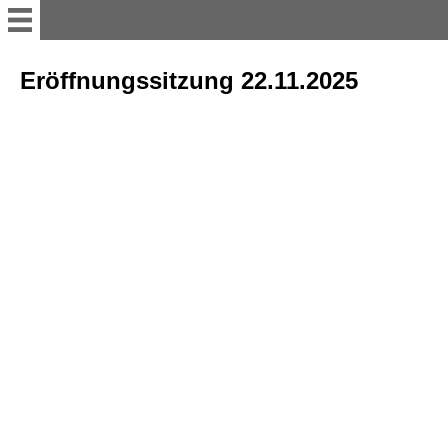
Willkommen
Eröffnungssitzung 22.11.2025
11er Rat
Vorstand
Büttenredner
Termine; Besprechungen und
Versammlung
sonstiges Bühnenakteure
Tanzgruppen