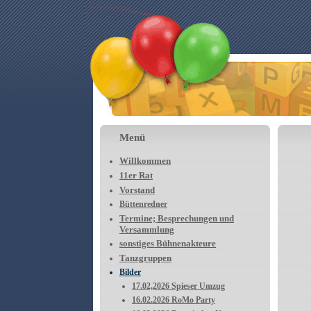
Menü
Willkommen
11er Rat
Vorstand
Büttenredner
Termine; Besprechungen und
Versammlung
sonstiges Bühnenakteure
Tanzgruppen
Bilder
17.02,2026 Spieser Umzug
16.02.2026 RoMo Party