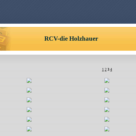
RCV-die Holzhauer
1
2
3
4