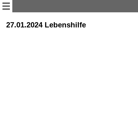
Willkommen
27.01.2024 Lebenshilfe
11er Rat
Vorstand
Büttenredner
Termine; Besprechungen und
Versammlung
sonstiges Bühnenakteure
Tanzgruppen