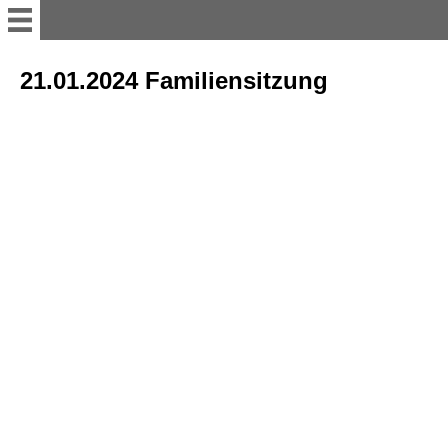
Willkommen
21.01.2024 Familiensitzung
11er Rat
Vorstand
Büttenredner
Termine; Besprechungen und
Versammlung
sonstiges Bühnenakteure
Tanzgruppen