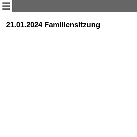
Willkommen
21.01.2024 Familiensitzung
11er Rat
Vorstand
Büttenredner
Termine; Besprechungen und
Versammlung
sonstiges Bühnenakteure
Tanzgruppen