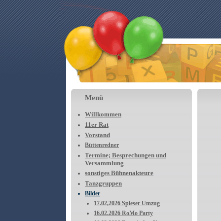
Menü
Willkommen
11er Rat
Vorstand
Büttenredner
Termine; Besprechungen und
Versammlung
sonstiges Bühnenakteure
Tanzgruppen
Bilder
17.02,2026 Spieser Umzug
16.02.2026 RoMo Party