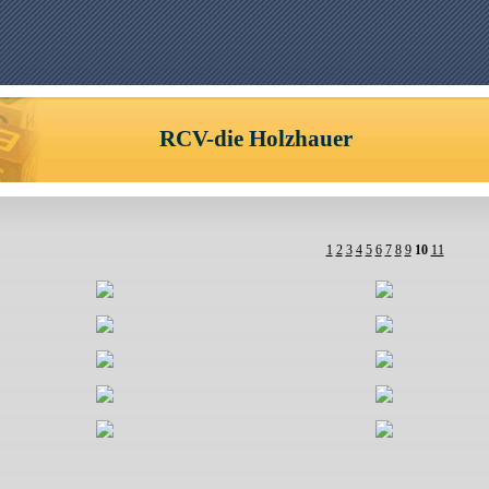
RCV-die Holzhauer
1
2
3
4
5
6
7
8
9
10
11