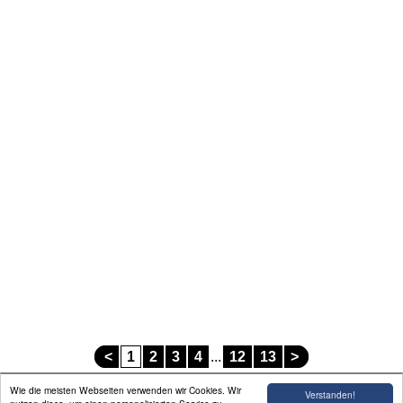
<
1
2
3
4
...
12
13
>
Wie die meisten Webseiten verwenden wir Cookies. Wir
Verstanden!