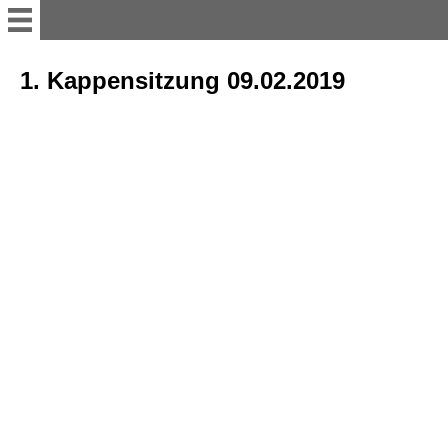
Willkommen
1. Kappensitzung 09.02.2019
11er Rat
Vorstand
Büttenredner
Termine; Besprechungen und
Versammlung
sonstiges Bühnenakteure
Tanzgruppen