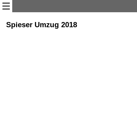
Willkommen
Spieser Umzug 2018
11er Rat
Vorstand
Büttenredner
Termine; Besprechungen und
Versammlung
sonstiges Bühnenakteure
Tanzgruppen