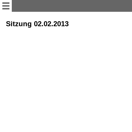
Willkommen
Sitzung 02.02.2013
11er Rat
Vorstand
Büttenredner
Termine; Besprechungen und
Versammlung
sonstiges Bühnenakteure
Tanzgruppen